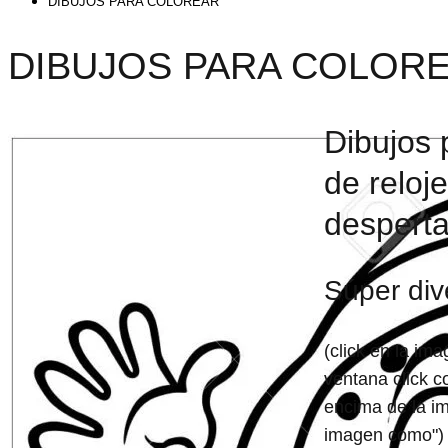
DIBUJOS PARA COLOREAR
DIBUJOS PARA COLOR
Dibujos 
de reloj
despert
Súper dive
(click en la im
ventana click c
encima de la i
imagen como")