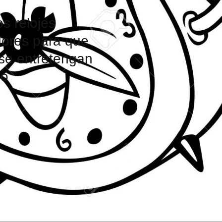
os relojes
ores para que
 se entretengan
do