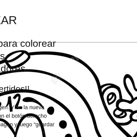
EAR
para colorear
es
adores
rtidos!!
agen. Y en la nueva
on el botón derecho
magen y luego "guardar