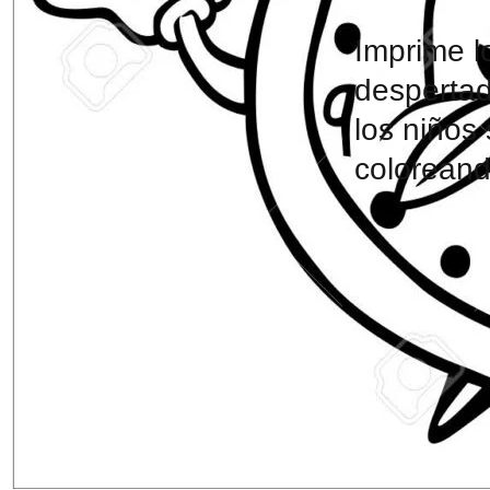
Imprime l
despertad
los niños
colorean